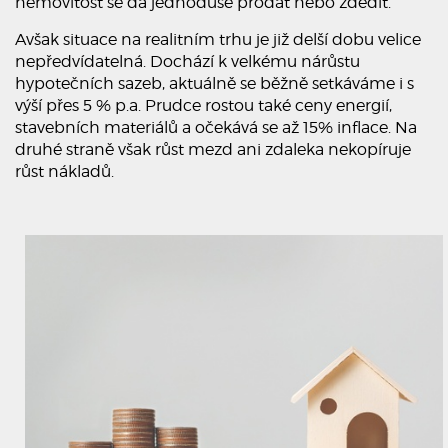
nemovitost se dá jednoduše prodat nebo zdědit.
Avšak situace na realitním trhu je již delší dobu velice
nepředvídatelná. Dochází k velkému nárůstu
hypotečních sazeb, aktuálně se běžně setkáváme i s
výší přes 5 % p.a. Prudce rostou také ceny energií,
stavebních materiálů a očekává se až 15% inflace. Na
druhé straně však růst mezd ani zdaleka nekopíruje
růst nákladů.