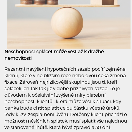
Neschopnost splácet může vést až k dražbě
nemovitosti
Razantní navýšení hypotečních sazeb pocítí zejména
klienti, které v nejbližším roce nebo dvou čeká změna
fixace. Zároveň nejrizikovější skupinou jsou ti, kteří
spláceli jen tak tak již v době příznivých sazeb. To je
důvodem k očekávání zvýšené míry platební
neschopnosti klientů , která může vést k situaci, kdy
banka bude chtít splatit celou částku včetně úroků,
tedy k tzv. zesplatnění úvěru. Dotčený klient přichází o
možnost měsíčních splátek, musí splatit vše najednou
ve stanovené lhůtě, která bývá zpravidla 30 dní.