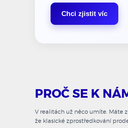
Chci zjistit víc
PROČ SE K NÁ
V realitách už něco umíte. Máte zk
že klasické zprostředkování prode