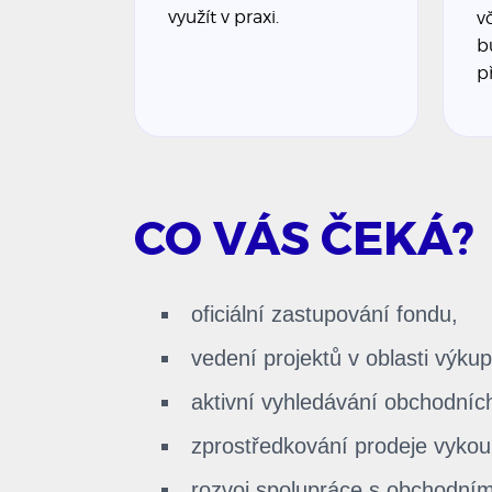
využít v praxi.
v
b
p
CO VÁS ČEKÁ?
oficiální zastupování fondu,
vedení projektů v oblasti výku
aktivní vyhledávání obchodních 
zprostředkování prodeje vykou
rozvoj spolupráce s obchodním