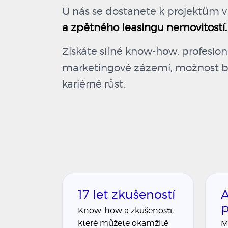
U nás se dostanete k projektům v
a zpětného leasingu nemovitostí.
Získáte silné know-how, profesio
marketingové zázemí, možnost bu
kariérně růst.
17 let zkušeností
A
p
Know-how a zkušenosti,
které můžete okamžitě
M