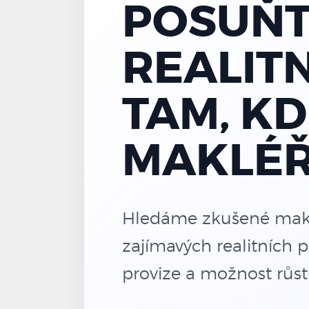
POSUŇT
REALITN
TAM, KD
MAKLÉŘ
Hledáme zkušené makléř
zajímavých realitních p
provize a možnost růs