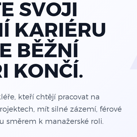
E SVOJI
Í KARIÉRU
E BĚŽNÍ
I KONČÍ.
e, kteří chtějí pracovat na
rojektech, mít silné zázemí, férové
tu směrem k manažerské roli.