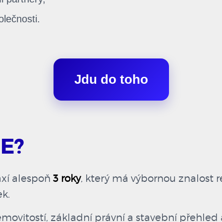
lečnosti.
Jdu do toho
E?
axí alespoň
3 roky
, který má výbornou znalost r
ek.
movitostí, základní právní a stavební přehled