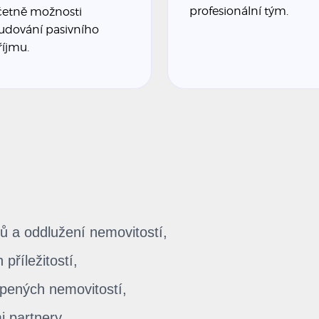
profesionální tým.
četně možnosti
udování pasivního
říjmu.
pů a oddlužení nemovitostí,
příležitostí,
pených nemovitostí,
i partnery,